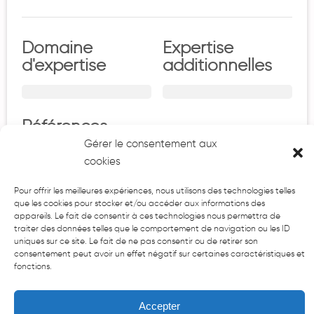
Domaine
Expertise
d'expertise
additionnelles
Références
Gérer le consentement aux
Union Européenne FED, GIZ, Coopération Française,
cookies
Coopération Suisse, Institut de la Banque Mondiale
Pour offrir les meilleures expériences, nous utilisons des technologies telles
que les cookies pour stocker et/ou accéder aux informations des
Zone géographique d'expertise
appareils. Le fait de consentir à ces technologies nous permettra de
traiter des données telles que le comportement de navigation ou les ID
uniques sur ce site. Le fait de ne pas consentir ou de retirer son
consentement peut avoir un effet négatif sur certaines caractéristiques et
fonctions.
Accepter
Plus de liens/Newsletter/adresse