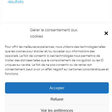
résultats.
Gérer le consentement aux
cookies
Laisser un commentaire
Pour offrir les meilleures expériences, nous utilisons des technologies telles
Vous devez
vous connecter
pour publier un
que les cookies pour stocker et/ou accéder aux informations des
commentaire.
appareils. Le fait de consentir à ces technologies nous permettra de
traiter des données telles que le comportement de navigation ou les ID
uniques sur ce site. Le fait de ne pas consentir ou de retirer son
consentement peut avoir un effet négatif sur certaines caractéristiques et
fonctions.
Accepter
Plus de liens/Newsletter/adresse
Refuser
Copyright 2026 tous droits réservés
Conception
Best Of
Afecti
Site
Voir les préférences