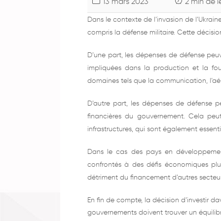
13 mars 2023
2 min de l
Dans le contexte de l’invasion de l’Ukrain
compris la défense militaire. Cette décis
D’une part, les dépenses de défense peuv
impliquées dans la production et la fo
domaines tels que la communication, l’aér
D’autre part, les dépenses de défense p
financières du gouvernement. Cela peut 
infrastructures, qui sont également esse
Dans le cas des pays en développement,
confrontés à des défis économiques plu
détriment du financement d’autres secteu
En fin de compte, la décision d’investir 
gouvernements doivent trouver un équilibr