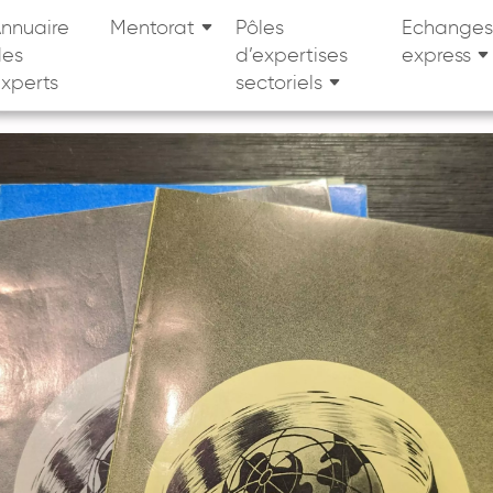
nnuaire
Mentorat
Pôles
Echanges
des
d’expertises
express
xperts
sectoriels