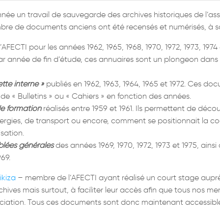
année un travail de sauvegarde des archives historiques de l’a
mbre de documents anciens ont été recensés et numérisés, à sa
FECTI pour les années 1962, 1965, 1968, 1970, 1972, 1973, 1974 e
r année de fin d’étude, ces annuaires sont un plongeon dans l
tte interne »
publiés en 1962, 1963, 1964, 1965 et 1972. Ces d
 de « Bulletins » ou « Cahiers » en fonction des années.
de formation
réalisés entre 1959 et 1961. Ils permettent de dé
nergies, de transport ou encore, comment se positionnait la 
sation.
lées générales
des années 1969, 1970, 1972, 1973 et 1975, ains
69.
ikiza
– membre de l’AFECTI ayant réalisé un court stage auprès
hives mais surtout, à faciliter leur accès afin que tous nos 
sociation. Tous ces documents sont donc maintenant accessibl