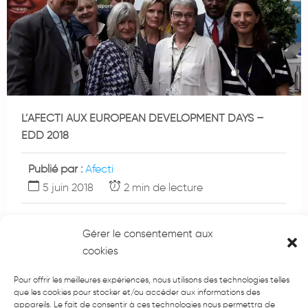
L’AFECTI AUX EUROPEAN DEVELOPMENT DAYS –
EDD 2018
Publié par :
Afecti
5 juin 2018
2 min de lecture
Les 5 et 6 juin 2018, une quinzaine de membres de
Gérer le consentement aux
l’AFECTI (International), dont cinq administrateurs et
cookies
administratrices de
Pour offrir les meilleures expériences, nous utilisons des technologies telles
que les cookies pour stocker et/ou accéder aux informations des
Lire l’article complet
appareils. Le fait de consentir à ces technologies nous permettra de