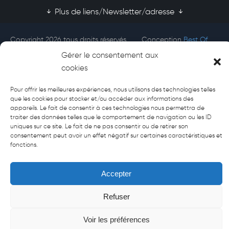
Plus de liens/Newsletter/adresse
Copyright 2026 tous droits réservés
Conception
Best Of
Afecti
Site
Gérer le consentement aux
cookies
Pour offrir les meilleures expériences, nous utilisons des technologies telles
que les cookies pour stocker et/ou accéder aux informations des
appareils. Le fait de consentir à ces technologies nous permettra de
traiter des données telles que le comportement de navigation ou les ID
uniques sur ce site. Le fait de ne pas consentir ou de retirer son
consentement peut avoir un effet négatif sur certaines caractéristiques et
fonctions.
Accepter
Refuser
Voir les préférences