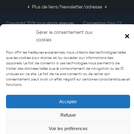
Plus de liens/Newsletter/adresse
Copyright 2026 tous droits réservés
Conception
Best Of
Afecti
Site
Gérer le consentement aux
cookies
Pour offrir les meilleures expériences, nous utilisons des technologies telles
que les cookies pour stocker et/ou accéder aux informations des
appareils. Le fait de consentir à ces technologies nous permettra de
traiter des données telles que le comportement de navigation ou les ID
uniques sur ce site. Le fait de ne pas consentir ou de retirer son
consentement peut avoir un effet négatif sur certaines caractéristiques et
fonctions.
Accepter
Refuser
Voir les préférences