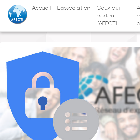
Accueil
L’association
Ceux qui
A
portent
l’AFECTI
e