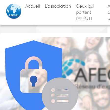
Accueil
L’association
Ceux qui
A
portent
l’AFECTI
e