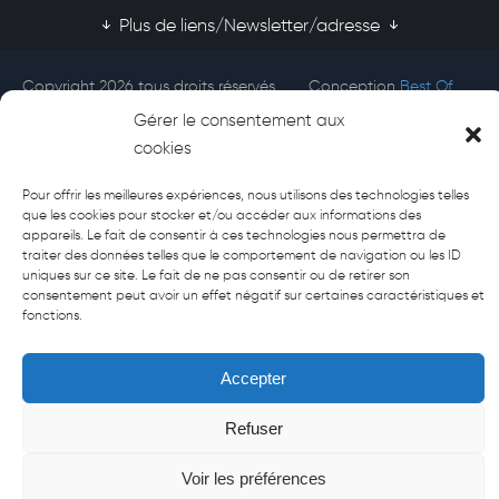
Plus de liens/Newsletter/adresse
Copyright 2026 tous droits réservés
Conception
Best Of
Afecti
Site
Gérer le consentement aux
cookies
Pour offrir les meilleures expériences, nous utilisons des technologies telles
que les cookies pour stocker et/ou accéder aux informations des
appareils. Le fait de consentir à ces technologies nous permettra de
traiter des données telles que le comportement de navigation ou les ID
uniques sur ce site. Le fait de ne pas consentir ou de retirer son
consentement peut avoir un effet négatif sur certaines caractéristiques et
fonctions.
Accepter
Refuser
Voir les préférences