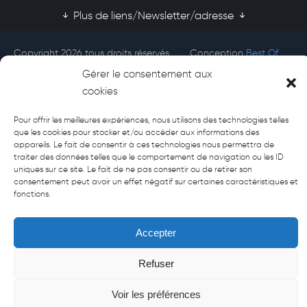
Plus de liens/Newsletter/adresse
Copyright 2026 tous droits réservés
Conception
Best Of
Afecti
Site
Gérer le consentement aux
cookies
Pour offrir les meilleures expériences, nous utilisons des technologies telles
que les cookies pour stocker et/ou accéder aux informations des
appareils. Le fait de consentir à ces technologies nous permettra de
traiter des données telles que le comportement de navigation ou les ID
uniques sur ce site. Le fait de ne pas consentir ou de retirer son
consentement peut avoir un effet négatif sur certaines caractéristiques et
fonctions.
Accepter
Refuser
Voir les préférences