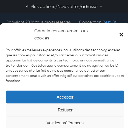
Plus de liens/Newsletter/adresse
Copyright 2026 tous droits réservés
Conception
Best Of
Afecti
Site
Gérer le consentement aux
cookies
Pour offrir les meilleures expériences, nous utilisons des technologies telles
que les cookies pour stocker et/ou accéder aux informations des
appareils. Le fait de consentir à ces technologies nous permettra de
traiter des données telles que le comportement de navigation ou les ID
uniques sur ce site. Le fait de ne pas consentir ou de retirer son
consentement peut avoir un effet négatif sur certaines caractéristiques et
fonctions.
Accepter
Refuser
Voir les préférences