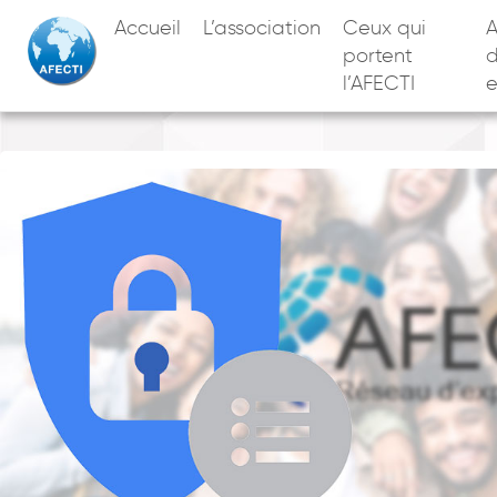
Accueil
L’association
Ceux qui
A
portent
l’AFECTI
e