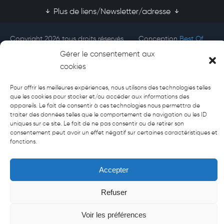
Plus de liens/Newsletter/adresse
Copyright 2026 tous droits réservés
Conception
Best Of
Afecti
Site
Gérer le consentement aux
cookies
Pour offrir les meilleures expériences, nous utilisons des technologies telles
que les cookies pour stocker et/ou accéder aux informations des
appareils. Le fait de consentir à ces technologies nous permettra de
traiter des données telles que le comportement de navigation ou les ID
uniques sur ce site. Le fait de ne pas consentir ou de retirer son
consentement peut avoir un effet négatif sur certaines caractéristiques et
fonctions.
Accepter
Refuser
Voir les préférences