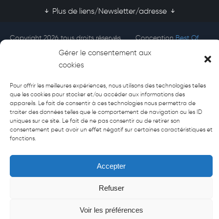
Plus de liens/Newsletter/adresse
Copyright 2026 tous droits réservés
Conception
Best Of
Afecti
Site
Gérer le consentement aux
cookies
Pour offrir les meilleures expériences, nous utilisons des technologies telles
que les cookies pour stocker et/ou accéder aux informations des
appareils. Le fait de consentir à ces technologies nous permettra de
traiter des données telles que le comportement de navigation ou les ID
uniques sur ce site. Le fait de ne pas consentir ou de retirer son
consentement peut avoir un effet négatif sur certaines caractéristiques et
fonctions.
Accepter
Refuser
Voir les préférences