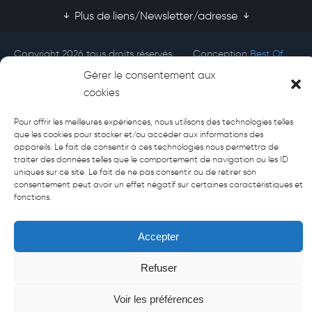
Plus de liens/Newsletter/adresse
Copyright 2026 tous droits réservés
Conception
Best Of
Afecti
Site
Gérer le consentement aux
cookies
Pour offrir les meilleures expériences, nous utilisons des technologies telles
que les cookies pour stocker et/ou accéder aux informations des
appareils. Le fait de consentir à ces technologies nous permettra de
traiter des données telles que le comportement de navigation ou les ID
uniques sur ce site. Le fait de ne pas consentir ou de retirer son
consentement peut avoir un effet négatif sur certaines caractéristiques et
fonctions.
Accepter
Refuser
Voir les préférences