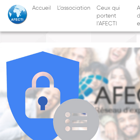
Accueil
L’association
Ceux qui
A
portent
l’AFECTI
e