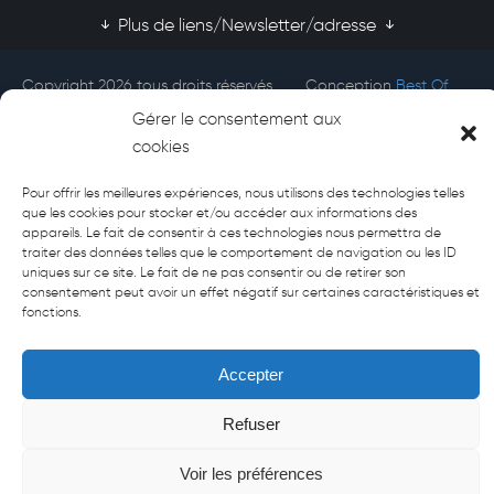
Plus de liens/Newsletter/adresse
Copyright 2026 tous droits réservés
Conception
Best Of
Afecti
Site
Gérer le consentement aux
cookies
Pour offrir les meilleures expériences, nous utilisons des technologies telles
que les cookies pour stocker et/ou accéder aux informations des
appareils. Le fait de consentir à ces technologies nous permettra de
traiter des données telles que le comportement de navigation ou les ID
uniques sur ce site. Le fait de ne pas consentir ou de retirer son
consentement peut avoir un effet négatif sur certaines caractéristiques et
fonctions.
Accepter
Refuser
Voir les préférences