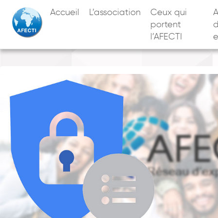
Accueil
L’association
Ceux qui
A
portent
l’AFECTI
e