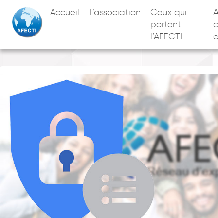
Accueil
L’association
Ceux qui
A
portent
l’AFECTI
e