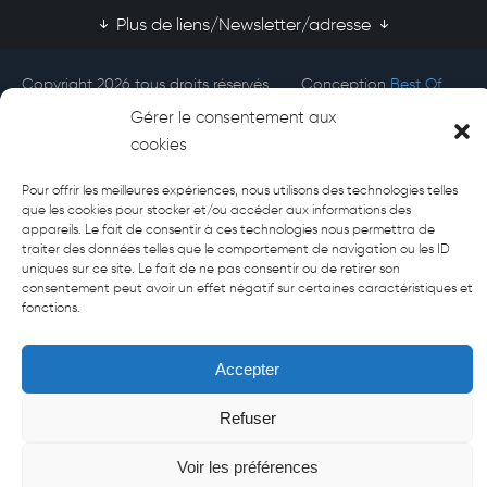
Plus de liens/Newsletter/adresse
Copyright 2026 tous droits réservés
Conception
Best Of
Afecti
Site
Gérer le consentement aux
cookies
Pour offrir les meilleures expériences, nous utilisons des technologies telles
que les cookies pour stocker et/ou accéder aux informations des
appareils. Le fait de consentir à ces technologies nous permettra de
traiter des données telles que le comportement de navigation ou les ID
uniques sur ce site. Le fait de ne pas consentir ou de retirer son
consentement peut avoir un effet négatif sur certaines caractéristiques et
fonctions.
Accepter
Refuser
Voir les préférences