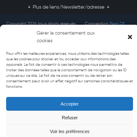
Plus de liens/Newsletter/adresse
Copyright 2026 tous droits réservés
Conception
Best Of
Afecti
Site
Gérer le consentement aux
cookies
Pour offrir les meilleures expériences, nous utilisons des technologies telles
que les cookies pour stocker et/ou accéder aux informations des
appareils. Le fait de consentir à ces technologies nous permettra de
traiter des données telles que le comportement de navigation ou les ID
uniques sur ce site. Le fait de ne pas consentir ou de retirer son
consentement peut avoir un effet négatif sur certaines caractéristiques et
fonctions.
Accepter
Refuser
Voir les préférences