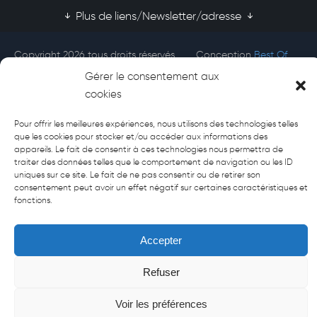
Plus de liens/Newsletter/adresse
Copyright 2026 tous droits réservés
Conception
Best Of
Afecti
Site
Gérer le consentement aux
cookies
Pour offrir les meilleures expériences, nous utilisons des technologies telles
que les cookies pour stocker et/ou accéder aux informations des
appareils. Le fait de consentir à ces technologies nous permettra de
traiter des données telles que le comportement de navigation ou les ID
uniques sur ce site. Le fait de ne pas consentir ou de retirer son
consentement peut avoir un effet négatif sur certaines caractéristiques et
fonctions.
Accepter
Refuser
Voir les préférences