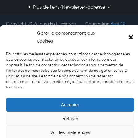
Plus de liens/Newsletter/adresse
Copyright 2026 tous droits réservés
Conception
Best Of
Afecti
Site
Gérer le consentement aux
cookies
Pour offrir les meilleures expériences, nous utilisons des technologies telles
que les cookies pour stocker et/ou accéder aux informations des
appareils. Le fait de consentir à ces technologies nous permettra de
traiter des données telles que le comportement de navigation ou les ID
uniques sur ce site. Le fait de ne pas consentir ou de retirer son
consentement peut avoir un effet négatif sur certaines caractéristiques et
fonctions.
Accepter
Refuser
Voir les préférences