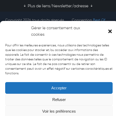
Plus de liens/Newsletter/adresse
Copyright 2026 tous droits réservés
Conception
Best Of
Afecti
Site
Gérer le consentement aux
cookies
Pour offrir les meilleures expériences, nous utilisons des technologies telles
que les cookies pour stocker et/ou accéder aux informations des
appareils. Le fait de consentir à ces technologies nous permettra de
traiter des données telles que le comportement de navigation ou les ID
uniques sur ce site. Le fait de ne pas consentir ou de retirer son
consentement peut avoir un effet négatif sur certaines caractéristiques et
fonctions.
Accepter
Refuser
Voir les préférences