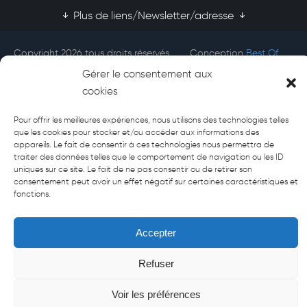
Plus de liens/Newsletter/adresse
Copyright 2026 tous droits réservés
Conception
Best Of
Afecti
Site
Gérer le consentement aux
cookies
Pour offrir les meilleures expériences, nous utilisons des technologies telles
que les cookies pour stocker et/ou accéder aux informations des
appareils. Le fait de consentir à ces technologies nous permettra de
traiter des données telles que le comportement de navigation ou les ID
uniques sur ce site. Le fait de ne pas consentir ou de retirer son
consentement peut avoir un effet négatif sur certaines caractéristiques et
fonctions.
Accepter
Refuser
Voir les préférences