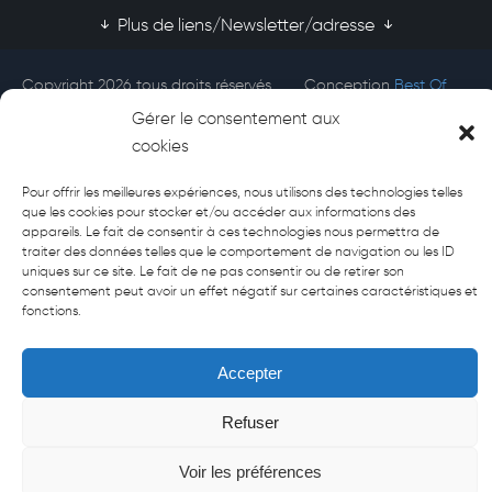
Plus de liens/Newsletter/adresse
Copyright 2026 tous droits réservés
Conception
Best Of
Afecti
Site
Gérer le consentement aux
cookies
Pour offrir les meilleures expériences, nous utilisons des technologies telles
que les cookies pour stocker et/ou accéder aux informations des
appareils. Le fait de consentir à ces technologies nous permettra de
traiter des données telles que le comportement de navigation ou les ID
uniques sur ce site. Le fait de ne pas consentir ou de retirer son
consentement peut avoir un effet négatif sur certaines caractéristiques et
fonctions.
Accepter
Refuser
Voir les préférences