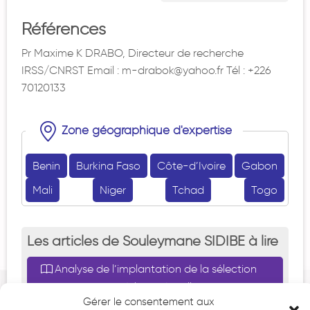
Références
Pr Maxime K DRABO, Directeur de recherche
IRSS/CNRST Email : m-drabok@yahoo.fr Tél : +226
70120133
Zone géographique d'expertise
Benin
Burkina Faso
Côte-d’Ivoire
Gabon
Mali
Niger
Tchad
Togo
Les articles de Souleymane SIDIBE à lire
Analyse de l’implantation de la sélection
communautaire à large échelle des indigents
Gérer le consentement aux
en Afrique Sub-saharienne: cas du Burkina