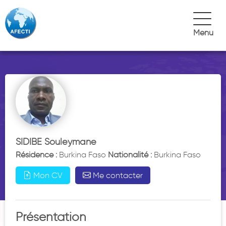
Menu
SIDIBE
Souleymane
Résidence :
Burkina Faso
Nationalité :
Burkina Faso
Mon CV
Me contacter
Présentation